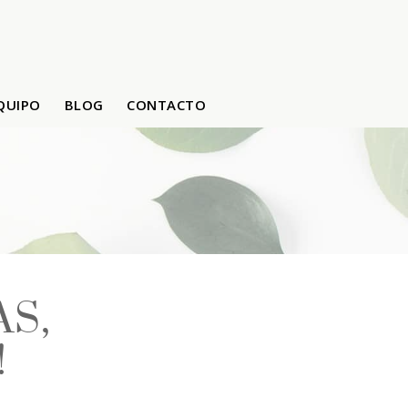
EQUIPO
BLOG
CONTACTO
/
Vales regalos
Inicio
S,
!