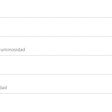
 luminosidad
idad